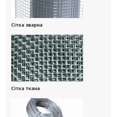
Сітка зварна
Сітка ткана