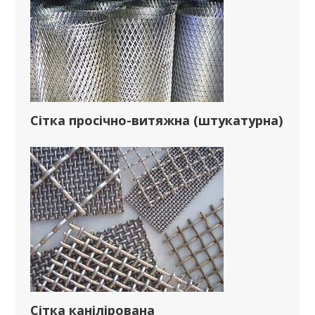
Сітка просічно-витяжна (штукатурна)
Сітка канілірована