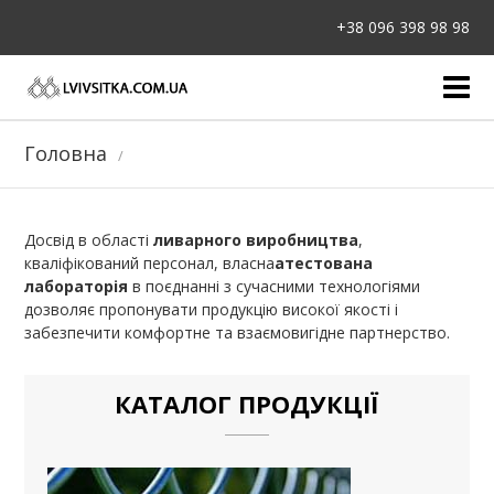
+38 096 398 98 98
Головна
Головна
Каталог продукції
Прайс
Досвід в області
ливарного виробництва
,
кваліфікований персонал, власна
атестована
лабораторія
в поєднанні з сучасними технологіями
Контакти
дозволяє пропонувати продукцію високої якості і
забезпечити комфортне та взаємовигідне партнерство.
КАТАЛОГ ПРОДУКЦІЇ